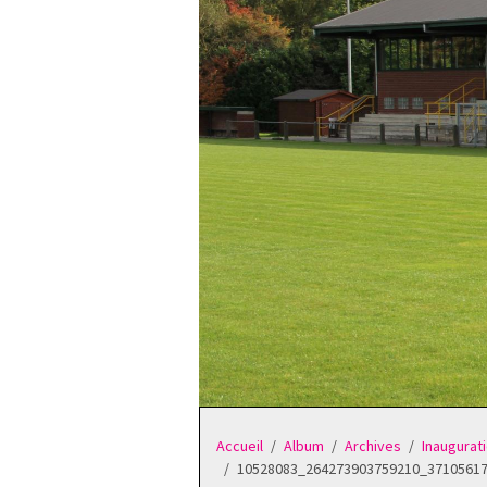
Accueil
Album
Archives
Inaugurat
10528083_264273903759210_3710561