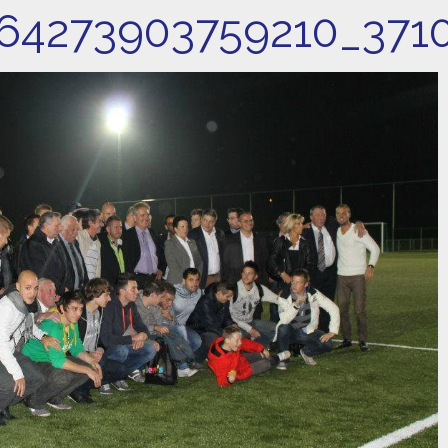
64273903759210_371