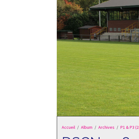
Accueil
Album
Archives
P1 & P3 (